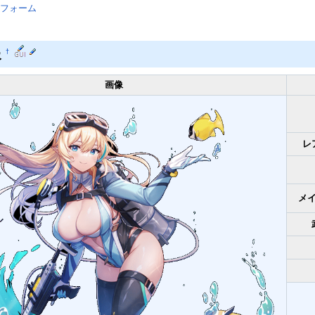
フォーム
報
†
画像
レ
メ