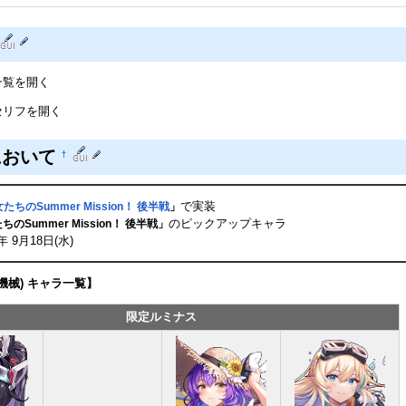
一覧を開く
セリフを開く
において
†
で実装
たちのSummer Mission！ 後半戦
」
のピックアップキャラ
のSummer Mission！ 後半戦」
 9月18日(水)
(機械) キャラ一覧】
限定ルミナス