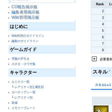
Rank
L
CO報告掲示板
2
編集者用掲示板
Wiki管理掲示板
3
↑
4
はじめに
5
Wiki利用のガイドライン
6
編集のガイドライン
7
↑
ゲームガイド
8
序盤の手引き
必要素
小ネタ・小ワザ集
↑
スキル
†
キャラクター
ルミナス一覧
スキルLv.1
└
レアリティ別
|
属性別
ガーディアン一覧
└
レアリティ別
装備
メモリープレート