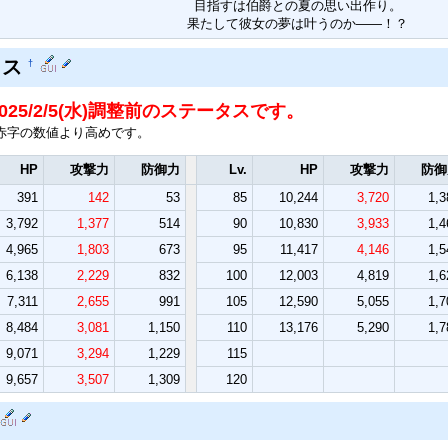
目指すは伯爵との夏の思い出作り。
果たして彼女の夢は叶うのか――！？
タス
†
025/2/5(水)調整前のステータスです。
赤字の数値より高めです。
HP
攻撃力
防御力
Lv.
HP
攻撃力
防御
391
142
53
85
10,244
3,720
1,3
3,792
1,377
514
90
10,830
3,933
1,4
4,965
1,803
673
95
11,417
4,146
1,5
6,138
2,229
832
100
12,003
4,819
1,6
7,311
2,655
991
105
12,590
5,055
1,7
8,484
3,081
1,150
110
13,176
5,290
1,7
9,071
3,294
1,229
115
9,657
3,507
1,309
120