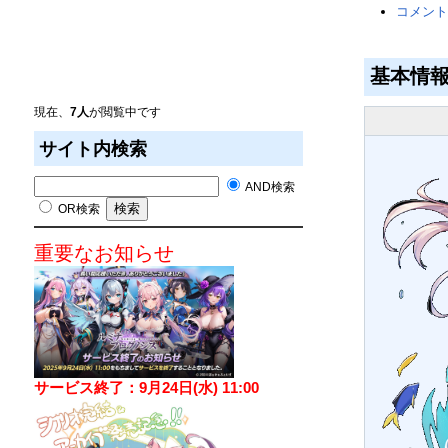
コメント
基本情
現在、
7人
が閲覧中です
サイト内検索
AND検索
OR検索
重要なお知らせ
サービス終了：9月24日(水) 11:00