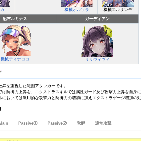
ナカ
機械オルソラ
機械エルリンデ
配布ルミナス
ガーディアン
機械ティナココ
リリヴィヴィ
上昇を重視した範囲アタッカーです。
では防御力上昇を、エクストラスキルでは属性ガード及び攻撃力上昇を自身
ルにおいては汎用的な攻撃力と防御力の増加に加えエクストラゲージ増加の
細
Main
Passive①
Passive②
覚醒
通常攻撃