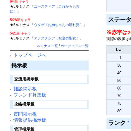
6/4新キャラ
★5ルミナス 「
ユースティア〔これからも共
に〕
」
ステー
5/28新キャラ
★5ルミナス 「
ウタゲ〔お姉ちゃんの晴れ姿〕
」
※赤字は2
5/21新キャラ
★5ルミナス 「
アナスタシア〔祝宴の聖女〕
」
実際の数値は
ルミナス一覧
/
ガーディアン一覧
Lv.
トップページへ
1
↑
掲示板
30
40
↑
交流用掲示板
50
60
雑談掲示板
フレンド募集板
70
↑
75
攻略掲示板
80
質問掲示板
情報提供掲示板
ランク
†
↑
管理掲示板