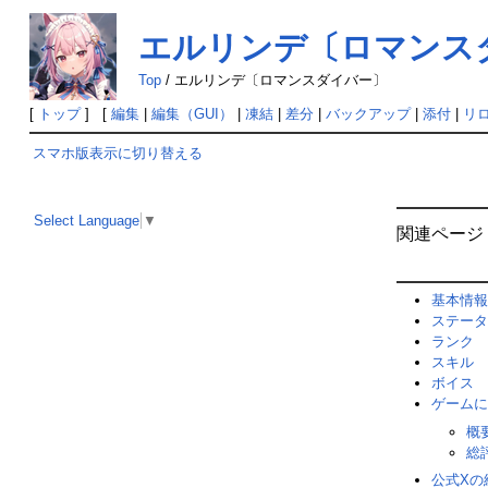
エルリンデ〔ロマンス
Top
/
エルリンデ〔ロマンスダイバー〕
[
トップ
] [
編集
|
編集（GUI）
|
凍結
|
差分
|
バックアップ
|
添付
|
リ
スマホ版表示に切り替える
Select Language
▼
関連ページ
基本情報
ステータ
ランク
スキル
ボイス
ゲームに
概
総
公式Xの