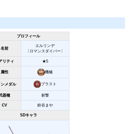
プロフィール
エルリンデ
名前
〔ロマンスダイバー〕
アリティ
★5
機械
属性
ブラスト
インメダル
武器種
射撃
CV
鈴谷まや
SDキャラ