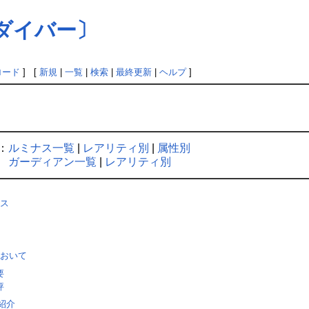
ダイバー〕
ロード
] [
新規
|
一覧
|
検索
|
最終更新
|
ヘルプ
]
：
ルミナス一覧
|
レアリティ別
|
属性別
ガーディアン一覧
|
レアリティ別
ス
おいて
要
評
紹介