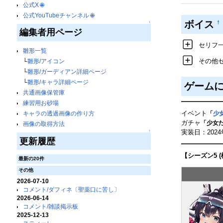
公式X
🌐
公式YouTubeチャンネル
🌐
ボイス
†
↑
編集者用ページ
セリフ
雛形一覧
その他
└
雛形/アイコン
└
雛形/ガーディアン詳細ページ
└
雛形/キャラ詳細ページ
ゲーム
共通画像保管庫
練習用お砂場
イベント
「
少女
キャラの透過画像の作り方
ガチャ
「少女たち
画像の取得方法
実装日：2024年
↑
更新履歴
【シーズン5 
最新の20件
その他
2026-07-10
コメント/ダフィネ〔聖薬口に苦し〕
2026-06-14
コメント/雑談掲示板
2025-12-13