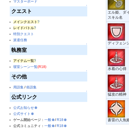
マスターボード
↑
クエスト
エル姫、ダ
スキル名
メインクエスト
?
レイドバトル
?
特別クエスト
派遣任務
ディフェン
↑
執務室
アイテム一覧
?
寝室シーン一覧
(R18)
水着の心得
↑
その他
用語集
/
俗語集
↑
猛攻の精神
公式リンク
公式お知らせ
🌐
公式サイト
🌐
蒼雷の人魚
ゲーム開始ページ：
一般
🌐
/
R18
🌐
公式コミュニティ：
一般
🌐
/
R18
🌐