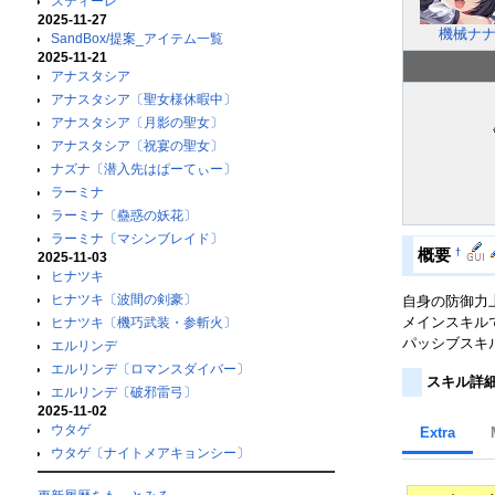
スティーレ
2025-11-27
機械ナ
SandBox/提案_アイテム一覧
2025-11-21
アナスタシア
アナスタシア〔聖女様休暇中〕
アナスタシア〔月影の聖女〕
アナスタシア〔祝宴の聖女〕
ナズナ〔潜入先はぱーてぃー〕
ラーミナ
ラーミナ〔蠱惑の妖花〕
ラーミナ〔マシンブレイド〕
†
概要
2025-11-03
ヒナツキ
ヒナツキ〔波間の剣豪〕
自身の防御力
メインスキル
ヒナツキ〔機巧武装・参斬火〕
パッシブスキ
エルリンデ
エルリンデ〔ロマンスダイバー〕
スキル詳
エルリンデ〔破邪雷弓〕
2025-11-02
ウタゲ
Extra
ウタゲ〔ナイトメアキョンシー〕