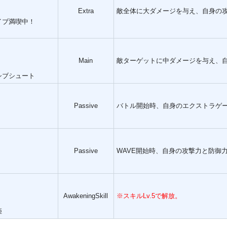
Extra
敵全体に大ダメージを与え、自身の
イブ満喫中！
Main
敵ターゲットに中ダメージを与え、自
シブシュート
Passive
バトル開始時、自身のエクストラゲー
Passive
WAVE開始時、自身の攻撃力と防御
AwakeningSkill
※スキルLv.5で解放。
姫