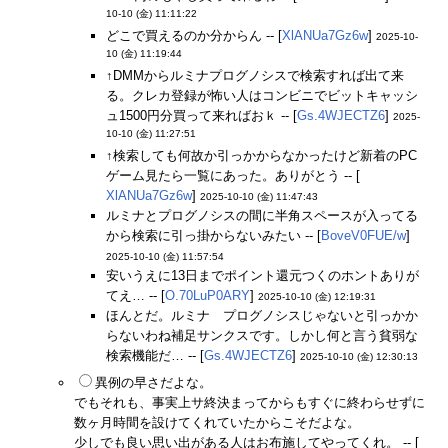
10-10 (金) 11:11:22
どこで買えるのか分からん -- [
XlANUa7Gz6w
]
2025-10-
10 (金) 11:19:44
↑DMMからルミナプログノシスで検索すれば出て来
る。クレカ登録が怖い人はコンビニでビットキャッシ
ュ1500円分買って来ればおｋ -- [
Gs.4WJECTZ6
]
2025-
10-10 (金) 11:27:51
↑検索しても何故か引っかからなかったけど新着のPC
ゲーム見たら一覧にあった。ありがとう -- [
XlANUa7Gz6w
]
2025-10-10 (金) 11:47:43
ルミナとプログノシスの間に半角スペースが入ってる
から検索に引っ掛からないみたい -- [
BoveV0FUE/w
]
2025-10-10 (金) 11:57:54
安いうえに13日までポイント還元つくのホントありが
てえ… -- [
O.70LuP0ARY
]
2025-10-10 (金) 12:19:31
ほんとだ。ルミナ プログノシスじゃないと引っかか
らないわね補足サンクスです。しかし何と言う貧弱な
検索機能だ… -- [
Gs.4WJECTZ6
]
2025-10-10 (金) 12:30:13
異例の早さだよな。
でもそれも、事実上サ終決まってからもすぐに終わらせずに
数ヶ月時間を設けてくれていたからこそだよな。
少しでも良い思い出がある人はお布施してやってくれ。 -- [