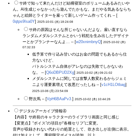
サ終で知って来たんだけど結構寝室のボリュームあるみたいや
ん。AI生成じゃなかったら遊んでたかもな。まだやる気あるならち
ゃんと絵師とライターを雇って新しいゲーム作ってくれ -- [
0qtps9Isa0Y
]
2025-10-01 (水) 18:24:08
サ終の原因はそんな所じゃないんだよな。雇い直すなら
ランダムメダルシステムとかいう戦犯を生み出したデザイナ
ーとかプランナーなんよ… -- [
w20xnimbnyQ
]
2025-10-02 (木)
07:32:33
低予算で作り込み甘いのはお金の問題でもあるから仕
方ないけど、
バトルシステム自体がアレなのは失敗でしかないわ
な。 -- [
Q6oDBPUD2Xg
]
2025-10-02 (木) 09:21:02
メダルシステムに関しては攻撃人数変わるからジェミ
ニより運要素増えて改悪だったしね -- [
v1cH1LOtbag
]
2025-10-06 (月) 23:54:09
野次馬 -- [
VpH6BAaPv3.
]
2025-10-02 (木) 10:44:26
デジタルアーカイブ情報④
【内容】サ終前のキャラクターのライブラリ画面と同じ感じ
【変更点】“ボイス”の項目が“各種セリフ”に変更。
音声が収録されない代わりの処置として、吹き出しが左側に表示。
付け加えとして、季節限定ボイスが追加。以上。