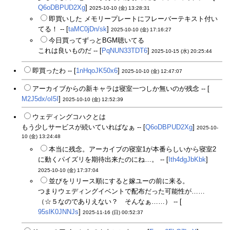
Q6oDBPUD2Xg
]
2025-10-10 (金) 13:28:31
即買いした メモリープレートにフレーバーテキスト付い
てる！ -- [
taMC0jDn/sk
]
2025-10-10 (金) 17:16:27
今日買ってずっとBGM聴いてる
これは良いものだ -- [
PqNUN33TDT6
]
2025-10-15 (水) 20:25:44
即買ったわ -- [
1nHqoJK50x6
]
2025-10-10 (金) 12:47:07
アーカイブからの新キャラは寝室一つしか無いのが残念 -- [
M2J5dx/oI5I
]
2025-10-10 (金) 12:52:39
ウェディングコハクとは
もう少しサービスが続いていればなぁ -- [
Q6oDBPUD2Xg
]
2025-10-
10 (金) 13:24:48
本当に残念。アーカイブの寝室1が本番らしいから寝室2
に動くパイズリを期待出来たのにね…。 -- [
Ith4dgJbKbk
]
2025-10-10 (金) 17:37:04
並びをリリース順にすると嫁ユーの前に来る。
つまりウェディングイベントで配布だった可能性が……
（☆５なのでありえない？ そんなぁ……） -- [
95slK0JNNJs
]
2025-11-16 (日) 00:52:37