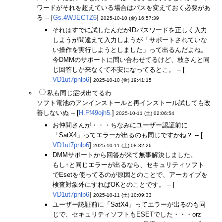
ワードがそれを超えている場合はパスを変えておく必要があ
る -- [
Gs.4WJECTZ6
]
2025-10-10 (金) 16:57:39
それはすでに試したんだがIDパスワードを正しく入力
しようが間違えて入力しようが「サポートされていな
い操作を実行しようとしました」って出るんだよね。
今DMMのサポートに問い合わせてるけど、枝さんと同
じ回答しか来なくて不安になってるとこ。 -- [
VD1ut7pnlp6
]
2025-10-10 (金) 19:41:15
私も同じ症状出てるわ
ソフト電池のアンインストールと再インストール試しても改
善しないぬ -- [
H.Ff49ojh5.
]
2025-10-11 (土) 02:06:54
お仲間さんが・・・ちなみにユーザー認証前に
「SatX4」ってエラーが出るのも同じですかね？ -- [
VD1ut7pnlp6
]
2025-10-11 (土) 08:32:26
DMMサポートから回答が来て無事解決しました。
もし↑と同じエラーが出るなら、セキュリティソフト
でEsetを使ってるのが原因とのことで、アーカイブを
検査対象外にすればOKとのことです。 -- [
VD1ut7pnlp6
]
2025-10-11 (土) 10:09:33
ユーザー認証前に「SatX4」ってエラーが出るのも同
じで、セキュリティソフトもESETでした・・・orz