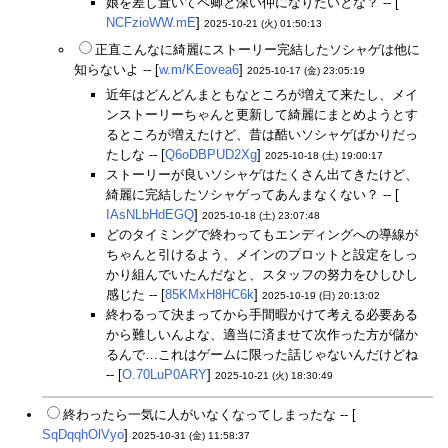
娘を差し置いてペ卿と深い仲になりたいとな？ -- [
NCFzioWW.mE
]
2025-10-21 (火) 01:50:13
正直こんなに綺麗にストーリー完結したソシャゲは他に
知らないよ -- [
w.m/KEovea6
]
2025-10-17 (金) 23:05:19
近年はどんどんまともなところが増えて来たし、メイ
ンストーリーちゃんと更新して綺麗にまとめようとす
るところが増えたけど、昔は酷いソシャゲばかりだっ
たしな -- [
Q6oDBPUD2Xg
]
2025-10-18 (土) 19:00:17
ストーリーが良いソシャゲはたくさん出てきたけど、
綺麗に完結したソシャゲってあんまなくない？ -- [
IAsNLbHdEGQ
]
2025-10-18 (土) 23:07:48
どのタイミングで終わってもエンディングへの導線が
ちゃんと引けるよう、メインのプロットと設定をしっ
かり組んでいたんだなと、スタッフの努力をひしひし
感じた -- [
85KMxH8HC6k
]
2025-10-19 (日) 20:13:02
終わるって決まってから手間暇かけて考える必要ある
から難しいんよな、適当に済ませて次作った方が儲か
るんで…これはゲームに限った話じゃないんだけどね
-- [
O.70LuP0ARY
]
2025-10-21 (火) 18:30:49
終わったら一気に人がいなくなってしまったな -- [
SqDqqhOlVyo
]
2025-10-31 (金) 11:58:37