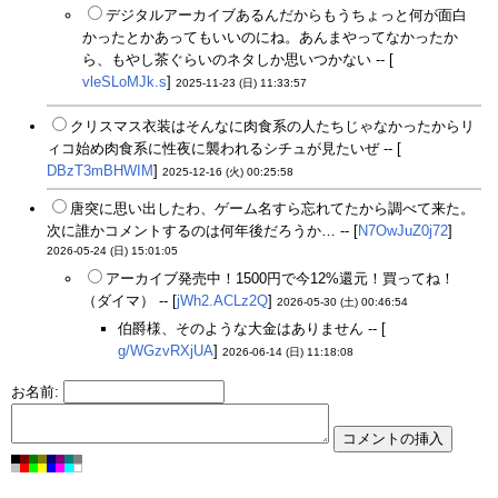
デジタルアーカイブあるんだからもうちょっと何が面白
かったとかあってもいいのにね。あんまやってなかったか
ら、もやし茶ぐらいのネタしか思いつかない -- [
vleSLoMJk.s
]
2025-11-23 (日) 11:33:57
クリスマス衣装はそんなに肉食系の人たちじゃなかったからリ
ィコ始め肉食系に性夜に襲われるシチュが見たいぜ -- [
DBzT3mBHWIM
]
2025-12-16 (火) 00:25:58
唐突に思い出したわ、ゲーム名すら忘れてたから調べて来た。
次に誰かコメントするのは何年後だろうか… -- [
N7OwJuZ0j72
]
2026-05-24 (日) 15:01:05
アーカイブ発売中！1500円で今12%還元！買ってね！
（ダイマ） -- [
jWh2.ACLz2Q
]
2026-05-30 (土) 00:46:54
伯爵様、そのような大金はありません -- [
g/WGzvRXjUA
]
2026-06-14 (日) 11:18:08
お名前: