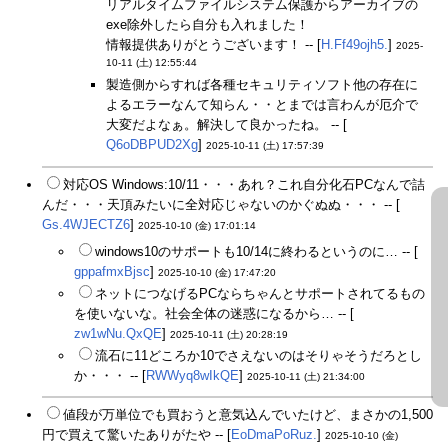
リアルタイムファイルシステム保護からアーカイブの
exe除外したら自分も入れました！
情報提供ありがとうございます！ -- [
H.Ff49ojh5.
]
2025-
10-11 (土) 12:55:44
製造側からすれば各種セキュリティソフト他の存在に
よるエラーなんて知らん・・とまでは言わんが厄介で
大変だよなぁ。解決して良かったね。 -- [
Q6oDBPUD2Xg
]
2025-10-11 (土) 17:57:39
対応OS Windows:10/11・・・あれ？これ自分化石PCなんで詰
んだ・・・天頂みたいに全対応じゃないのかぐぬぬ・・・ -- [
Gs.4WJECTZ6
]
2025-10-10 (金) 17:01:14
windows10のサポートも10/14に終わるというのに… -- [
gppafmxBjsc
]
2025-10-10 (金) 17:47:20
ネットにつなげるPCならちゃんとサポートされてるもの
を使いないな。社会全体の迷惑になるから… -- [
zw1wNu.QxQE
]
2025-10-11 (土) 20:28:19
流石に11どころか10でさえないのはそりゃそうだろとし
か・・・ -- [
RWWyq8wIkQE
]
2025-10-11 (土) 21:34:00
値段が万単位でも買おうと意気込んでいたけど、まさかの1,500
円で買えて驚いたありがたや -- [
EoDmaPoRuz.
]
2025-10-10 (金)