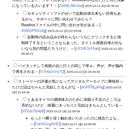
になっている人います？ -- [
ZdS9c2bk1ew
]
2025-10-12 (日) 00:36:32
セキュリティソフトのせいで起動自体出来ない症例もあ
るから、サポートに問い合わせてみたら？
Readmeファイルの中に問い合わせ先がある -- [
4SMxlP6Vx4g
]
2025-10-12 (日) 07:03:08
起動時の読み込みが終わらないうちにクリックすると強
制終了するということならあった。タイトル画面自体が出な
いなら別の問題だろうけど。 -- [
cXSIK3zF5ak
]
2025-10-12 (日)
09:48:21
パイタッチして画面の右に行くの同じで草ｗ。声が、声が脳内
で再生される -- [
V7nlw2vVy7Q
]
2025-10-12 (日) 20:30:50
ストーリーの評価が気になってデジタルアーカイブに興味持っ
たけど話はちゃんと完結しとるんかな -- [
eOHT8Lpl/hg
]
2025-10-15
(水) 21:44:34
とあるキャラの感情移入のために深掘り不足のところは
否めないけど、綺麗にきっちりと完結はきちんとしている --
[
VD1ut7pnlp6
]
2025-10-15 (水) 22:09:04
もっとぺ卿と深く触れ合いたかったのに残念だよな…
-- [
FanVGxgAVEI
]
2025-10-17 (金) 15:06:59