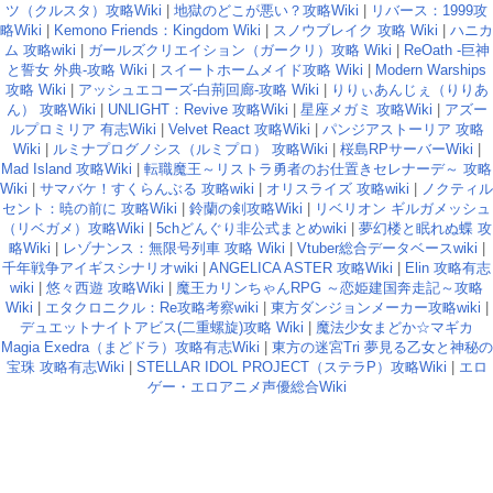
ツ（クルスタ）攻略Wiki
|
地獄のどこが悪い？攻略Wiki
|
リバース：1999攻
略Wiki
|
Kemono Friends：Kingdom Wiki
|
スノウブレイク 攻略 Wiki
|
ハニカ
ム 攻略wiki
|
ガールズクリエイション（ガークリ）攻略 Wiki
|
ReOath -巨神
と誓女 外典-攻略 Wiki
|
スイートホームメイド攻略 Wiki
|
Modern Warships
攻略 Wiki
|
アッシュエコーズ-白荊回廊-攻略 Wiki
|
りりぃあんじぇ（りりあ
ん） 攻略Wiki
|
UNLIGHT：Revive 攻略Wiki
|
星座メガミ 攻略Wiki
|
アズー
ルプロミリア 有志Wiki
|
Velvet React 攻略Wiki
|
パンジアストーリア 攻略
Wiki
|
ルミナプログノシス（ルミプロ） 攻略Wiki
|
桜島RPサーバーWiki
|
Mad Island 攻略Wiki
|
転職魔王～リストラ勇者のお仕置きセレナーデ～ 攻略
Wiki
|
サマバケ！すくらんぶる 攻略wiki
|
オリスライズ 攻略wiki
|
ノクティル
セント：暁の前に 攻略Wiki
|
鈴蘭の剣攻略Wiki
|
リベリオン ギルガメッシュ
（リベガメ）攻略Wiki
|
5chどんぐり非公式まとめwiki
|
夢幻楼と眠れぬ蝶 攻
略Wiki
|
レゾナンス：無限号列車 攻略 Wiki
|
Vtuber総合データベースwiki
|
千年戦争アイギスシナリオwiki
|
ANGELICA ASTER 攻略Wiki
|
Elin 攻略有志
wiki
|
悠々西遊 攻略Wiki
|
魔王カリンちゃんRPG ～恋姫建国奔走記～攻略
Wiki
|
エタクロニクル：Re攻略考察wiki
|
東方ダンジョンメーカー攻略wiki
|
デュエットナイトアビス(二重螺旋)攻略 Wiki
|
魔法少女まどか☆マギカ
Magia Exedra（まどドラ）攻略有志Wiki
|
東方の迷宮Tri 夢見る乙女と神秘の
宝珠 攻略有志Wiki
|
STELLAR IDOL PROJECT（ステラP）攻略Wiki
|
エロ
ゲー・エロアニメ声優総合Wiki