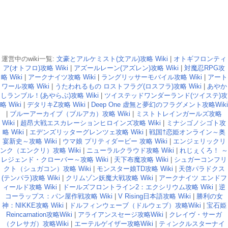
運営中のwiki一覧:
文豪とアルケミスト(文アル)攻略 Wiki
|
オトギフロンティ
ア(オトフロ)攻略 Wiki
|
アズールレーン(アズレン)攻略 Wiki
|
対魔忍RPG攻
略 Wiki
|
アークナイツ攻略 Wiki
|
ラングリッサーモバイル攻略 Wiki
|
アート
ワール攻略 Wiki
|
うたわれるもの ロストフラグ(ロスフラ)攻略 Wiki
|
あやか
しランブル！(あやらぶ)攻略 Wiki
|
ツイステッドワンダーランド(ツイステ)攻
略 Wiki
|
デタリキZ攻略 Wiki
|
Deep One 虚無と夢幻のフラグメント攻略Wiki
|
ブルーアーカイブ（ブルアカ）攻略 Wiki
|
ミストトレインガールズ攻略
Wiki
|
超昂大戦エスカレーションヒロインズ攻略 Wiki
|
ミナシゴノシゴト攻
略 Wiki
|
エデンズリッターグレンツェ攻略 Wiki
|
戦国†恋姫オンライン～奥
宴新史～攻略 Wiki
|
ウマ娘 プリティダービー 攻略 Wiki
|
エンジェリックリ
ンク（エンクリ）攻略 Wiki
|
ニューラルクラウド攻略 Wiki
|
れじぇくろ！ ～
レジェンド・クローバー～攻略 Wiki
|
天下布魔攻略 Wiki
|
シュガーコンフリ
クト（シュガコン）攻略 Wiki
|
モンスター娘TD攻略 Wiki
|
天啓パラドクス
(テンパラ)攻略 Wiki
|
クリムゾン妖魔大戦攻略 Wiki
|
アークナイツ エンドフ
ィールド攻略 Wiki
|
ドールズフロントライン2：エクシリウム攻略 Wiki
|
逆
コーラップス：パン屋作戦攻略 Wiki
|
V Rising日本語攻略 Wiki
|
勝利の女
神：NIKKE攻略 Wiki
|
ドルフィンウェーブ（ドルウェブ）攻略Wiki
|
宝石姫
Reincarnation攻略Wiki
|
アライアンスセージ攻略Wiki
|
クレイヴ・サーガ
（クレサガ）攻略Wiki
|
エーテルゲイザー攻略Wiki
|
ティンクルスターナイ