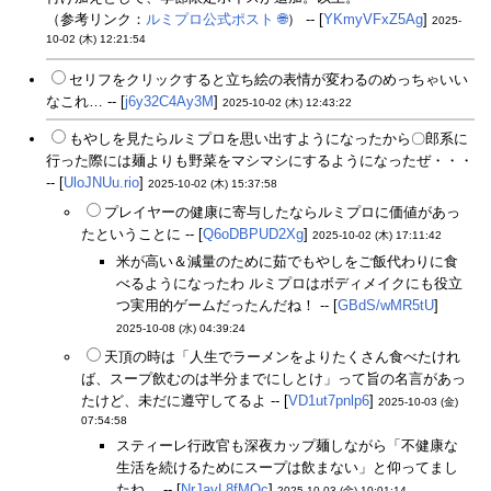
（参考リンク：
ルミプロ公式ポスト
🌐
） -- [
YKmyVFxZ5Ag
]
2025-
10-02 (木) 12:21:54
セリフをクリックすると立ち絵の表情が変わるのめっちゃいい
なこれ… -- [
j6y32C4Ay3M
]
2025-10-02 (木) 12:43:22
もやしを見たらルミプロを思い出すようになったから〇郎系に
行った際には麺よりも野菜をマシマシにするようになったぜ・・・
-- [
UloJNUu.rio
]
2025-10-02 (木) 15:37:58
プレイヤーの健康に寄与したならルミプロに価値があっ
たということに -- [
Q6oDBPUD2Xg
]
2025-10-02 (木) 17:11:42
米が高い＆減量のために茹でもやしをご飯代わりに食
べるようになったわ ルミプロはボディメイクにも役立
つ実用的ゲームだったんだね！ -- [
GBdS/wMR5tU
]
2025-10-08 (水) 04:39:24
天頂の時は「人生でラーメンをよりたくさん食べたけれ
ば、スープ飲むのは半分までにしとけ」って旨の名言があっ
たけど、未だに遵守してるよ -- [
VD1ut7pnlp6
]
2025-10-03 (金)
07:54:58
スティーレ行政官も深夜カップ麺しながら「不健康な
生活を続けるためにスープは飲まない」と仰ってまし
たね… -- [
NrJayL8fMOc
]
2025-10-03 (金) 10:01:14