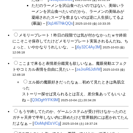
ただのラーメンを沢山食べたいのではない、美味いラ
ーメンを沢山食べたいのだから、ラーメンの美味みが
凝縮されたスープを飲まないのは逆に人生損してるよ
(暴論) -- [
0q146TNkQQs
]
2025-10-03 (金) 10:33:35
メモリープレート！昨日の段階では気が付かなかったｗサ終前
にこそこそ保存してたけどメモリープレート実装されるんだね。ち
ょっと、いやかなりうれしいな。 -- [
j6y32C4Ay3M
]
2025-10-03 (金)
12:06:18
ここまで来ると表情差分鑑賞も欲しいなぁ。魔眼発動エフェク
トやコミカル表情を自由に見たい -- [
zeJroR6JdVM
]
2025-10-03 (金)
12:48:18
エル姫の魔眼好きだったなぁ…初めて見たときは鳥肌立
った
ストーリー探せば見られるとは言え、差分集あってもいいよ
ね -- [
Q3tDgHYFK9M
]
2025-10-04 (土) 20:34:26
もうサ終してたのか、ゲームシステムが受け付けなかったのと
ガチャ天井で半年しない内に辞めたけど世界観的には惹かれてたん
だよなぁ -- [
/DoMqNDzVCg
]
2025-10-04 (土) 19:37:24