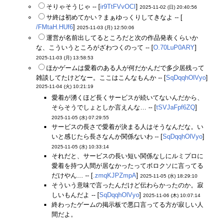
そりゃそうじゃ -- [
ir9TtFVvOCI
]
2025-11-02 (日) 20:40:56
サ終は初めてかい？まぁゆっくりしてきなよ -- [
/FMtaH.HUf6
]
2025-11-03 (月) 12:50:06
運営が名前出してるところだと次の作品発表くらいか
な、こういうところがざわつくのって -- [
O.70LuP0ARY
]
2025-11-03 (月) 13:58:53
ほかゲームは愛着のある人が何だかんだで多少居残って
雑談してたけどなー。ここはこんなもんか -- [
SqDqqhOlVyo
]
2025-11-04 (火) 10:21:19
愛着が湧くほど長くサービスが続いてないんだから、
そらそうでしょとしか言えんな… -- [
tSVJaFpf6ZQ
]
2025-11-05 (水) 07:29:55
サービスの長さで愛着が決まる人はそうなんだな。い
いと感じたら長さなんか関係ないわ -- [
SqDqqhOlVyo
]
2025-11-05 (水) 10:33:14
それだと、サービスの長い短い関係なしにルミプロに
愛着を持つ人間が居なかったってボロクソに言ってる
だけやん… -- [
.zmqKJPZmpA
]
2025-11-05 (水) 18:29:10
そういう意味で言ったんだけど伝わらかったのか。寂
しいもんだよ -- [
SqDqqhOlVyo
]
2025-11-06 (木) 10:07:14
終わったゲームの掲示板で悪口言ってる方が寂しい人
間だよ。