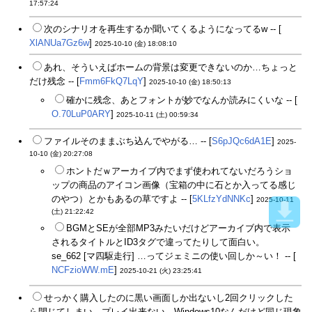
17:57:24
次のシナリオを再生するか聞いてくるようになってるw -- [
XlANUa7Gz6w
]
2025-10-10 (金) 18:08:10
あれ、そういえばホームの背景は変更できないのか…ちょっと
だけ残念 -- [
Fmm6FkQ7LqY
]
2025-10-10 (金) 18:50:13
確かに残念、あとフォントが妙でなんか読みにくいな -- [
O.70LuP0ARY
]
2025-10-11 (土) 00:59:34
ファイルそのままぶち込んでやがる… -- [
S6pJQc6dA1E
]
2025-
10-10 (金) 20:27:08
ホントだｗアーカイブ内でまず使われてないだろうショ
ップの商品のアイコン画像（宝箱の中に石とか入ってる感じ
のやつ）とかもあるの草ですよ -- [
5KLfzYdNNKc
]
2025-10-11
(土) 21:22:42
BGMとSEが全部MP3みたいだけどアーカイブ内で表示
されるタイトルとID3タグで違ってたりして面白い。
se_662 [マ四駆走行] …ってジェミニの使い回しか～い！ -- [
NCFzioWW.mE
]
2025-10-21 (火) 23:25:41
せっかく購入したのに黒い画面しか出ないし2回クリックした
ら閉じてしまい、プレイ出来ない。Windows10なんだけど同じ現象