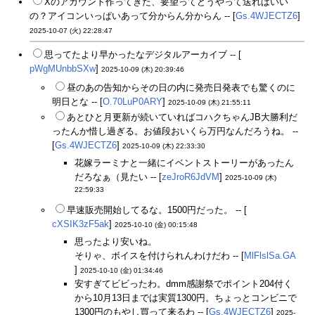
Xのアカウント作ってきた、要望ってどうやって送ればいい
の？アイコンいっぱいあって分からん分からん -- [
Gs.4WJECTZ6
]
2025-10-07 (火) 22:28:47
思ってたより早かったなデジタルアーカイブ -- [
pWgMUnbbSXw
]
2025-10-09 (木) 20:39:46
昼のあの告知からその日の内に発売日発表でも驚くのに
明日とな -- [
O.70LuP0ARY
]
2025-10-09 (木) 21:55:11
あとひと月更新が続いていればコハクちゃんJB大勝利だ
ったんか惜し過ぎる。お値段おいくら万円なんだろうね。 --
[
Gs.4WJECTZ6
]
2025-10-09 (木) 22:33:30
花嫁ラーミナと一緒にイベントストーリーがあったん
だろなぁ（見たい -- [
zeJroR6JdVM
]
2025-10-09 (木)
22:59:33
早速販売開始してるな。1500円だった。 -- [
cXSIK3zF5ak
]
2025-10-10 (金) 00:15:48
思ったより安いね。
そりゃ、ボイスを付けられんわけだわ -- [
MlFlslSa.GA
]
2025-10-10 (金) 01:34:46
安すぎてビビったわ。dmm感謝祭でポイント204付く
から10月13日までは実質1300円。ちょっとコンビニで
1300円のもやし買って来るわ -- [
Gs.4WJECTZ6
]
2025-