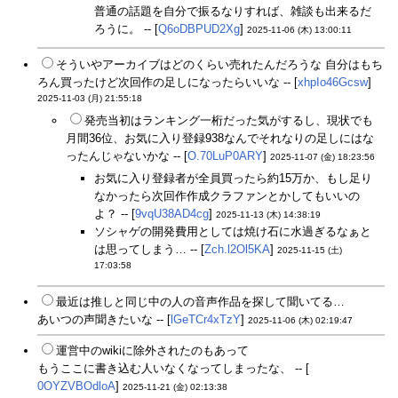
普通の話題を自分で振るなりすれば、雑談も出来るだ
ろうに。 -- [
Q6oDBPUD2Xg
]
2025-11-06 (木) 13:00:11
そういやアーカイブはどのくらい売れたんだろうな 自分はもち
ろん買ったけど次回作の足しになったらいいな -- [
xhpIo46Gcsw
]
2025-11-03 (月) 21:55:18
発売当初はランキング一桁だった気がするし、現状でも
月間36位、お気に入り登録938なんでそれなりの足しにはな
ったんじゃないかな -- [
O.70LuP0ARY
]
2025-11-07 (金) 18:23:56
お気に入り登録者が全員買ったら約15万か、もし足り
なかったら次回作作成クラファンとかしてもいいの
よ？ -- [
9vqU38AD4cg
]
2025-11-13 (木) 14:38:19
ソシャゲの開発費用としては焼け石に水過ぎるなぁと
は思ってしまう… -- [
Zch.l2Ol5KA
]
2025-11-15 (土)
17:03:58
最近は推しと同じ中の人の音声作品を探して聞いてる…
あいつの声聞きたいな -- [
lGeTCr4xTzY
]
2025-11-06 (木) 02:19:47
運営中のwikiに除外されたのもあって
もうここに書き込む人いなくなってしまったな、 -- [
0OYZVBOdloA
]
2025-11-21 (金) 02:13:38