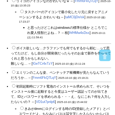
リィコのアイコンなのかわいいなｗ -- [
Fmm6FkQ7LqY
]
2025-10-
10 (金) 13:35:23
タスクバーのアイコンで最小化したり元に戻すとアニメ
ーションするよ かわいいね -- [
taMC0jDn/sk
]
2025-10-10 (金)
17:23:27
と思ったけどこれはwindowsの標準仕様か ところでこ
れ愛人怪獣だよね…？ -- 枝[
lhfHMw4sDss
]
2025-10-11
(土) 11:59:41
ボイス欲しいな…クラファンでも何でもするから頼む…って思
ってたけど、もし自分が開発側だったらそのお金で新作を作らせて
くれと思うかもしれない。
難しいな… -- [
lGeTCr4xTzY
]
2025-10-10 (金) 15:11:24
エミリンのこんな姿、ペンナッテア枢機卿が見たらなんていう
だろうか… -- [
Fmm6FkQ7LqY
]
2025-10-10 (金) 15:19:21
初回起動時にソフト電池のインストール求められて、そいつを
インストール後に起動すると今度はユーザー認証ってのが出てき
て、IDとパスワードを求められる・・・え、なにこれ？何を入力し
たらいいの？ -- [
VD1ut7pnlp6
]
2025-10-10 (金) 15:44:02
きみがdmmにログインする時のID(登録したメアド）とパ
スワードだよ。ちなみにパスは32文字しか入らないからパス