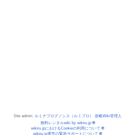
Site admin:
ルミナプログノシス（ルミプロ） 攻略Wiki管理人
無料レンタルwiki by wikiru.jp
🌐
wikiru.jpにおけるCookieの利用について
🌐
wikiru.jp運営の緊急サポートについて
🌐